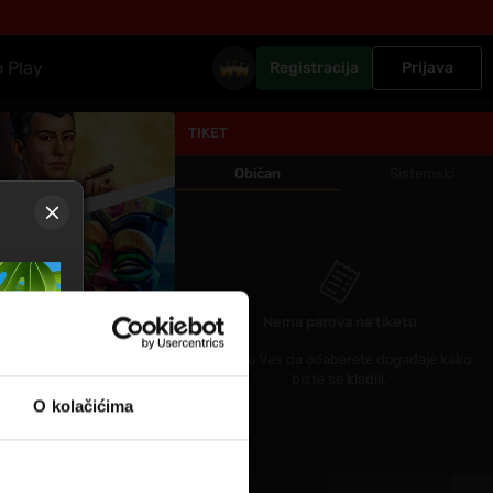
o Play
Registracija
Prijava
TIKET
Običan
Sistemski
Nema parova na tiketu
Molimo Vas da odaberete događaje kako
Prikaži više
biste se kladili.
O kolačićima
19:00
-
r
ADO Den Haag
ULOG