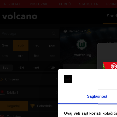
REZULTATI
POSLOVNICE
POMOĆ
STATISTIKA
PROM
Spor
Nemačka 2
18:
Sve
sub
ned
pon
sub 8 
Wolfsburg
uto
sre
čet
pet
1
x
Sve
+3H
+6H
+12H
1,65
4,40
Omiljeno
BetBuilder
Srbija 1
Saglasnost
KONKAKAF-Liga kup
ne
-
Inter Miami CF
Monterrey
Događaji
Pobednici
Ovaj veb sajt koristi kolačić
1
Top izbor